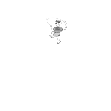
PDF
DOC
捐款人收據名單
PDF
DOC
宣傳海報 — 填色版
PDF
「跳繩同樂日」給家長的信 — 樣本
PDF
DOC
「跳繩籌款」給家長的信 － 樣本
PDF
DOC
「跳繩強心」計劃書
PDF
DOC